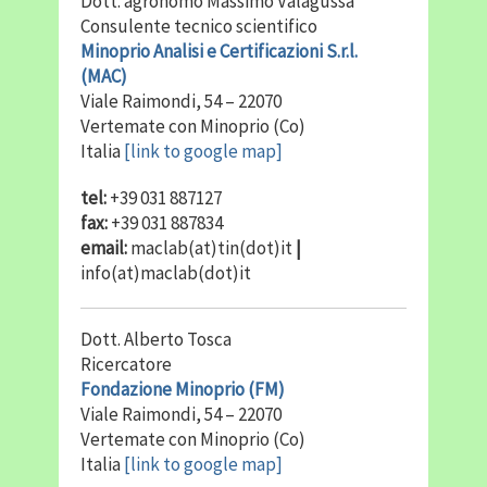
Dott. agronomo Massimo Valagussa
Consulente tecnico scientifico
Minoprio Analisi e Certificazioni S.r.l.
(MAC)
Viale Raimondi, 54 – 22070
Vertemate con Minoprio (Co)
Italia
[link to google map]
tel:
+39 031 887127
fax:
+39 031 887834
email:
maclab(at)tin(dot)it
|
info(at)maclab(dot)it
Dott. Alberto Tosca
Ricercatore
Fondazione Minoprio (FM)
Viale Raimondi, 54 – 22070
Vertemate con Minoprio (Co)
Italia
[link to google map]